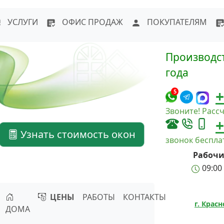
WhatsApp
Написать в Max
Напи
УСЛУГИ
ОФИС ПРОДАЖ
ПОКУПАТЕЛЯМ
Производст
года
+
5
Звоните! Рассч
+
Узнать стоимость окон
звонок беспл
Рабочи
09:00 
ЦЕНЫ
РАБОТЫ
КОНТАКТЫ
г. Крас
ДОМА