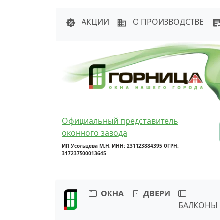
Написать в 
АКЦИИ
О ПРОИЗВОДСТВЕ
Официальный представитель
оконного завода
ИП Усольцева М.Н. ИНН: 231123884395 ОГРН:
317237500013645
ОКНА
ДВЕРИ
БАЛКОНЫ