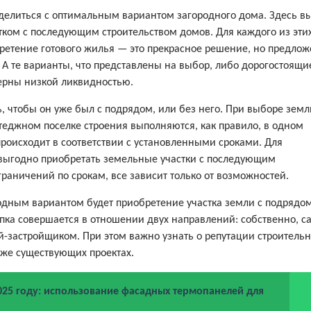
ределиться с оптимальным вариантом загородного дома. Здесь в
ком с последующим строительством домов. Для каждого из эти
бретение готового жилья — это прекрасное решение, но предлож
 А те варианты, что представлены на выбор, либо дорогостоящи
ерны низкой ликвидностью.
, чтобы он уже был с подрядом, или без него. При выборе земл
ттеджном поселке строения выполняются, как правило, в одном
роисходит в соответствии с установленными сроками. Для
е выгодно приобретать земельные участки с последующим
граничений по срокам, все зависит только от возможностей.
ыгодным вариантом будет приобретение участка земли с подрядом
упка совершается в отношении двух направлений: собственно, с
ей-застройщиком. При этом важно узнать о репутации строитель
уже существующих проектах.
25 году: использование фасадных термопанелей для