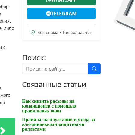
ыбор
TELEGRAM
х
ения,
е, либо
Без спама • Только расчёт
и с
Поиск:
Связанные статьи
.
амого
Как снизить расходы на
ной
кондиционер с помощью
правильных окон
Правила эксплуатации и ухода за
алюминиевыми защитными
роллетами