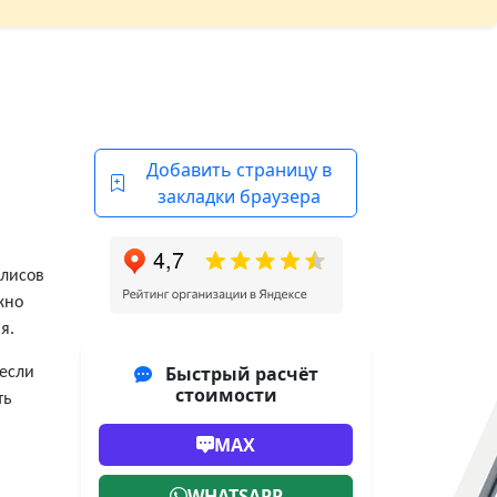
Добавить страницу в
закладки браузера
олисов
жно
я.
Быстрый расчёт
 если
стоимости
ть
MAX
WHATSAPP