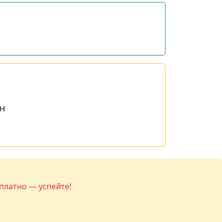
н
е
платно — успейте!