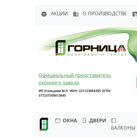
Написать в 
АКЦИИ
О ПРОИЗВОДСТВЕ
Официальный представитель
оконного завода
ИП Усольцева М.Н. ИНН: 231123884395 ОГРН:
317237500013645
ОКНА
ДВЕРИ
БАЛКОНЫ