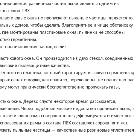
роникновения различных частиц пыли является одним из
вных окон ПВХ.
пластиковые окна не пропускают пыльные частицы, является то,
ильных домов, чтобы сделать благоприятнее и чище обстановку
, где монтированы пластиковые окна, пылинки не способны
остью герметичны.
от проникновения частиц пыли:
астикового окна. Он производится из двух стекол, соединенных
 высокие пылезащитные качества.
ленного из пластика, который гарантирует высокую герметическ
тарых окнах створки, как правило, перекошены, не полностью пл
му могут практически беспрепятственно пропускать газы,
тью окна. Дерево спустя некоторое время рассыхается,
ные щели. Через подобные мелкие недостатки проникает пыль, 
ая пластиковая рама совершенно не деформируется и имеет выс
пользования рамы в составе ПВХ составляет сорока пяти лет.
опускать пыльные частицы — качественные резиновые уплотнител