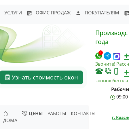
WhatsApp
Написать в Max
Напи
УСЛУГИ
ОФИС ПРОДАЖ
ПОКУПАТЕЛЯМ
Производст
года
+
1
Звоните! Рассч
+
Узнать стоимость окон
звонок беспл
Рабочи
09:00 
ЦЕНЫ
РАБОТЫ
КОНТАКТЫ
г. Крас
ДОМА