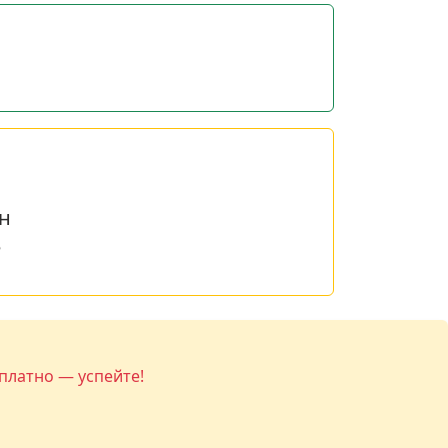
н
е
платно — успейте!