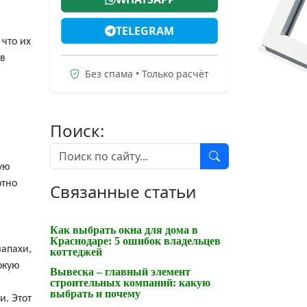
TELEGRAM
 что их
 в
Без спама • Только расчёт
Поиск:
ую
отно
Связанные статьи
Как выбрать окна для дома в
Краснодаре: 5 ошибок владельцев
запахи,
коттеджей
окую
Вывеска – главный элемент
строительных компаний: какую
выбрать и почему
и. Этот