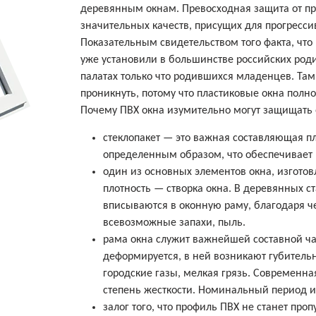
деревянным окнам. Превосходная защита от п
значительных качеств, присущих для прогресси
Показательным свидетельством того факта, что 
уже установили в большинстве российских род
палатах только что родившихся младенцев. Там
проникнуть, потому что пластиковые окна полн
Почему ПВХ окна изумительно могут защищать 
стеклопакет — это важная составляющая пл
определенным образом, что обеспечивает
один из основных элементов окна, изготов
плотность — створка окна. В деревянных с
вписываются в оконную раму, благодаря че
всевозможные запахи, пыль.
рама окна служит важнейшей составной час
деформируется, в ней возникают губитель
городские газы, мелкая грязь. Современн
степень жесткости. Номинальный период ис
залог того, что профиль ПВХ не станет пр