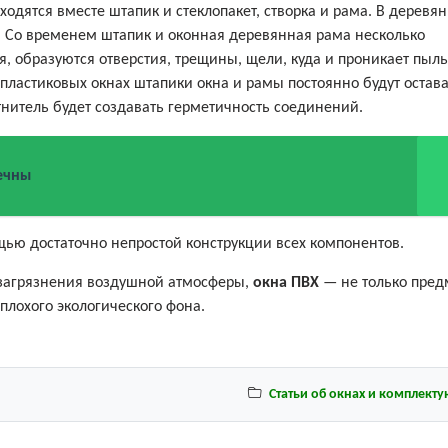
сходятся вместе штапик и стеклопакет, створка и рама. В деревя
т. Со временем штапик и оконная деревянная рама несколько
, образуются отверстия, трещины, щели, куда и проникает пыл
пластиковых окнах штапики окна и рамы постоянно будут остава
нитель будет создавать герметичность соединений.
ечны
щью достаточно непростой конструкции всех компонентов.
загрязнения воздушной атмосферы,
окна ПВХ
— не только пред
 плохого экологического фона.
Статьи об окнах и комплект