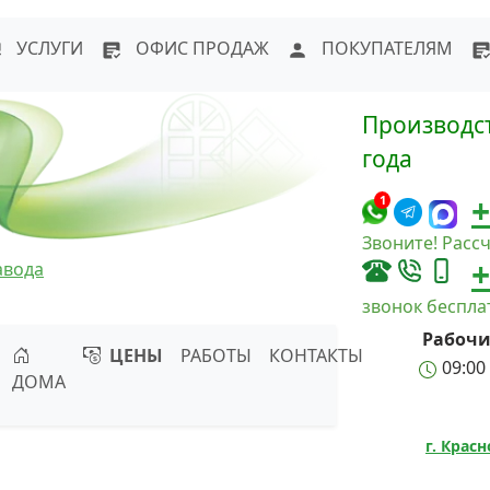
WhatsApp
Написать в Max
Напи
УСЛУГИ
ОФИС ПРОДАЖ
ПОКУПАТЕЛЯМ
Производст
года
+
1
Звоните! Рассч
+
авода
звонок беспл
Рабочи
ЦЕНЫ
РАБОТЫ
КОНТАКТЫ
09:00 
ДОМА
г. Крас