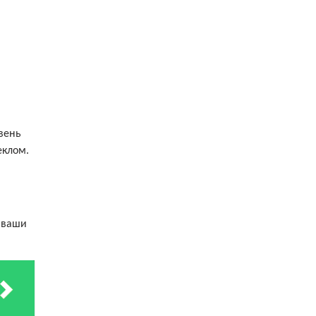
вень
еклом.
т ваши