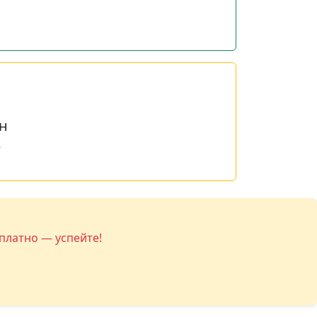
н
е
платно — успейте!