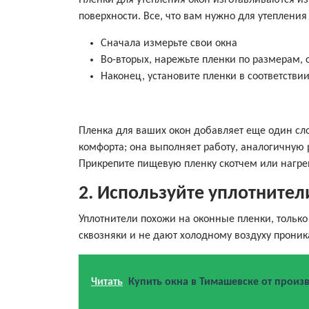
Пленки для утепления окон изготавливаются и
поверхности. Все, что вам нужно для утепления 
Сначала измерьте свои окна
Во-вторых, нарежьте пленки по размерам
Наконец, установите пленки в соответстви
Пленка для ваших окон добавляет еще один сл
комфорта; она выполняет работу, аналогичную 
Прикрепите пищевую пленку скотчем или нагре
2. Используйте уплотнител
Уплотнители похожи на оконные пленки, только 
сквозняки и не дают холодному воздуху проника
Читать
Купить окна в Тимашевске от произв