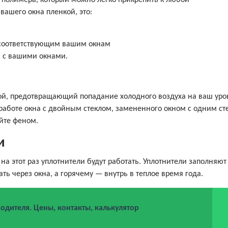
з полимера, который можно легко прикрепить к любой
вашего окна пленкой, это:
, соответствующим вашим окнам
и с вашими окнами.
ой, предотвращающий попадание холодного воздуха на ваш уро
работе окна с двойным стеклом, замененного окном с одним ст
йте феном.
и
на этот раз уплотнители будут работать. Уплотнители заполняю
ть через окна, а горячему — внутрь в теплое время года.
одителя. Цены, контакты, калькулятор