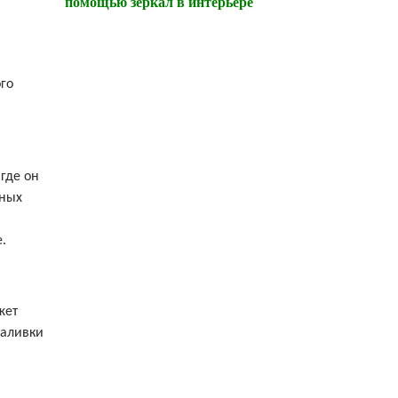
помощью зеркал в интерьере
го
где он
мных
.
жет
заливки