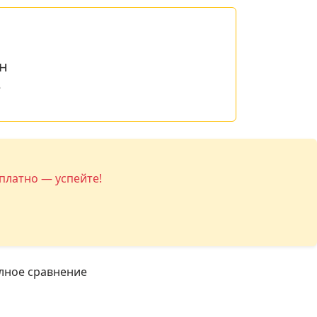
н
е
платно — успейте!
лное сравнение